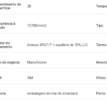
estimento de
2B
Tempo 
erfície
istência à
1570N/mm2
Tipo
ção
rmo do
Avanço 30%T/T + equilíbrio de 70%; L/C
Termo 
gamento
o do negócio
Manufaturer
Amost
M
SIM
Ofício
ote
embalagem do mar do strandard
Porto