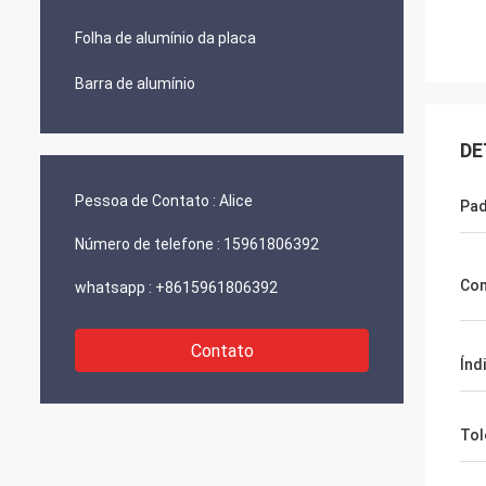
Folha de alumínio da placa
Barra de alumínio
DE
Pessoa de Contato :
Alice
Pa
Número de telefone :
15961806392
Co
whatsapp :
+8615961806392
Contato
Índ
Tol