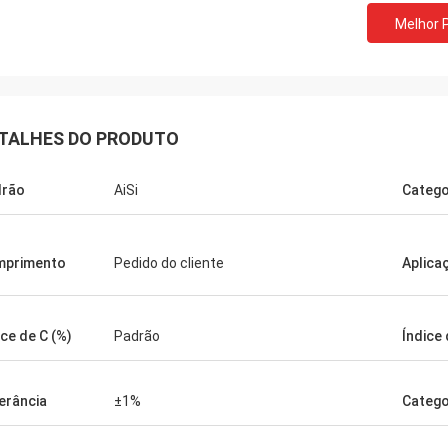
Melhor 
TALHES DO PRODUTO
drão
AiSi
Catego
mprimento
Pedido do cliente
Aplica
ice de C (%)
Padrão
Índice 
erância
±1%
Catego