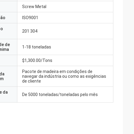
Screw Metal
ção
ISO9001
do
201 304
de de
1-18 toneladas
nima
$1,300.00/Tons
Pacote de madeira em condições de
 da
navegar da indústria ou como as exigências
em
de cliente
e da
De 5000 toneladas/toneladas pelo mês