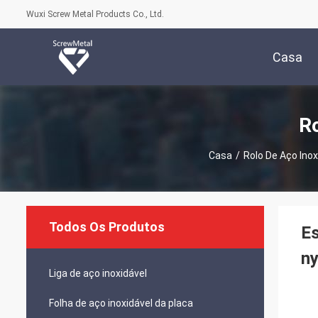
Wuxi Screw Metal Products Co., Ltd.
Casa
Ro
Casa
/
Rolo De Aço Inox
Todos Os Produtos
Es
ny
Liga de aço inoxidável
Folha de aço inoxidável da placa