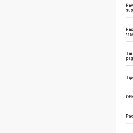
Rev
sup
Res
tra
Te
pa
Tip
OE
Pac