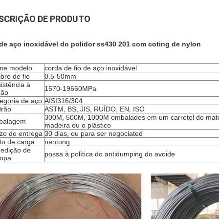
SCRIÇÃO DE PRODUTO
 de aço inoxidável do polidor ss430 201 com coting de nylon
me modelo
corda de fio de aço inoxidável
ibre de fio
0.5-50mm
istência à
1570-19660MPa
ção
egoria de aço
AISI316/304
rão
ASTM, BS, JIS, RUÍDO, EN, ISO
300M, 500M, 1000M embalados em um carretel do mater
balagem
madeira ou o plástico
zo de entrega
30 dias, ou para ser negociated
to de carga
nantong
edição de
possa à política do antidumping do avoide
opa