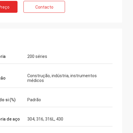
Preço
Contacto
ria
200 séries
Construção, indústria, instrumentos
ção
médicos
do si (%)
Padrão
ria de aço
304, 316, 316L, 430