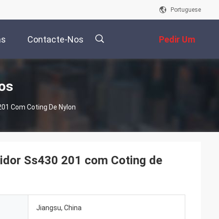
Portuguese
as
Contacte-Nos
Pedir Um
Orçamento
描
tos
 201 Com Coting De Nylon
述
polidor Ss430 201 com Coting de
Jiangsu, China