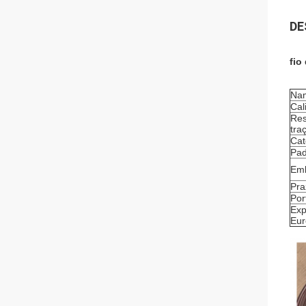
DE
fio
Na
Cal
Res
tra
Cat
Pad
Em
Pra
Por
Exp
Eur