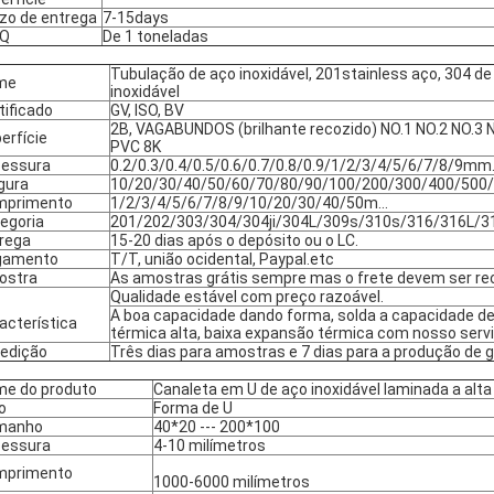
zo de entrega
7-15days
Q
De 1 toneladas
Tubulação de aço inoxidável, 201stainless aço, 304 de 
me
inoxidável
tificado
GV, ISO, BV
2B, VAGABUNDOS (brilhante recozido) NO.1 NO.2 NO.3 NO
erfície
PVC 8K
essura
0.2/0.3/0.4/0.5/0.6/0.7/0.8/0.9/1/2/3/4/5/6/7/8/9m
gura
10/20/30/40/50/60/70/80/90/100/200/300/400/500
mprimento
1/2/3/4/5/6/7/8/9/10/20/30/40/50m…
egoria
201/202/303/304/304ji/304L/309s/310s/316/316L/3
rega
15-20 dias após o depósito ou o LC.
gamento
T/T, união ocidental, Paypal.etc
ostra
As amostras grátis sempre mas o frete devem ser rec
Qualidade estável com preço razoável.
A boa capacidade dando forma, solda a capacidade de 
acterística
térmica alta, baixa expansão térmica com nosso serv
edição
Três dias para amostras e 7 dias para a produção de g
e do produto
Canaleta em U de aço inoxidável laminada a alt
o
Forma de U
manho
40*20 --- 200*100
essura
4-10 milímetros
mprimento
1000-6000 milímetros