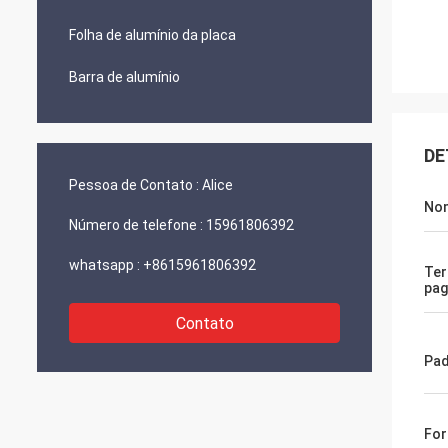
Folha de alumínio da placa
Barra de alumínio
DE
Pessoa de Contato :
Alice
Nom
Número de telefone :
15961806392
whatsapp :
+8615961806392
Te
pa
Contato
Pa
Fo