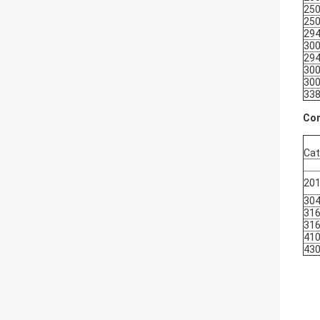
25
25
29
300
29
30
30
33
Com
Cat
20
30
31
31
41
43