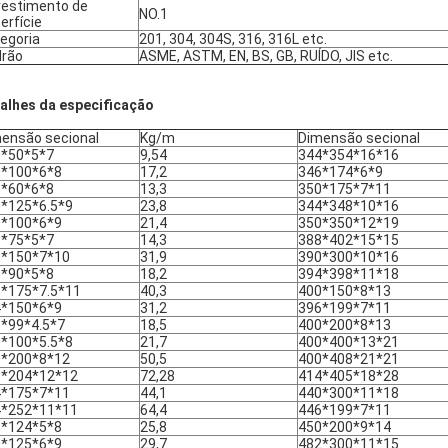
estimento de
NO.1
erfície
egoria
201, 304, 304S, 316, 316L etc.
rão
ASME, ASTM, EN, BS, GB, RUÍDO, JIS etc.
alhes da especificação
ensão secional
Kg/m
Dimensão secional
0*50*5*7
9,54
344*354*16*16
0*100*6*8
17,2
346*174*6*9
5*60*6*8
13,3
350*175*7*11
*125*6.5*9
23,8
344*348*10*16
8*100*6*9
21,4
350*350*12*19
0*75*5*7
14,3
388*402*15*15
0*150*7*10
31,9
390*300*10*16
5*90*5*8
18,2
394*398*11*18
*175*7.5*11
40,3
400*150*8*13
4*150*6*9
31,2
396*199*7*11
*99*4.5*7
18,5
400*200*8*13
*100*5.5*8
21,7
400*400*13*21
0*200*8*12
50,5
400*408*21*21
0*204*12*12
72,28
414*405*18*28
4*175*7*11
44,1
440*300*11*18
4*252*11*11
64,4
446*199*7*11
8*124*5*8
25,8
450*200*9*14
0*125*6*9
29,7
482*300*11*15