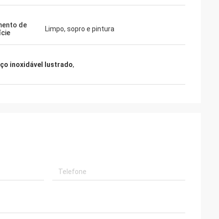
mento de
Limpo, sopro e pintura
ície
aço inoxidável lustrado
,