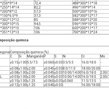
0*250*9*14
72,4
488*300*11*18
0*255*14*14
82,2
496*199*9*14
4*200*8*12
57,3
500*200*10*16
*150*6.5*9
37,3
582*300*12*17
4*302*12*12
85
588*300*12*20
0*300*10*15
94,5
596*199*10*15
0*305*15*15
106
600*200*11*17
8*351*13*13
106
700*300*13*24
posição quimica
egoria
Composição quimica (%)
C
Si
Manganês
P
S
Ni
Cr
Mo
1
≤0.15
≤1.00
5.5/7.5
≤0.060
≤0.03
3.5/5.5
16.0/18.0
-
4
≤0.08
≤1.00
≤2.00
≤0.045
≤0.03
8.0/11.0
18.00/20.00
-
6
≤0.08
≤1.00
≤2.00
≤0.045
≤0.03
10.00/14.00
16.0/18.0
2.00/
6L
≤0.03
≤1.00
≤2.00
≤0.045
≤0.03
10.00/14.00
16.0/18.0
2.00/
0
≤0.15
≤1.00
≤1.25
≤0.060
≤0.03
≤0.060
11.5/13.5
-
0
≤0.12
≤1.00
≤1.25
≤0.040
≤0.03
-
16.00/18.00
-