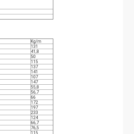
Kg/m
131
41,8
50
115
137
141
107
147
55,8
56,7
66
172
197
233
124
66,7
76,5
115