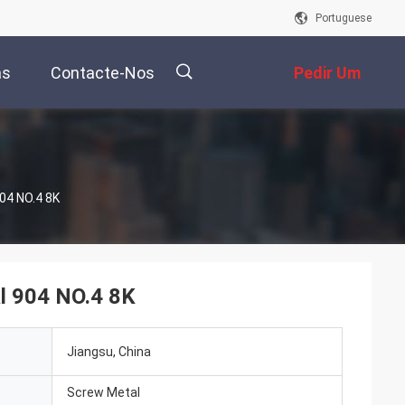
Portuguese
as
Contacte-Nos
Pedir Um
Orçamento
描
904 NO.4 8K
述
al 904 NO.4 8K
Jiangsu, China
Screw Metal