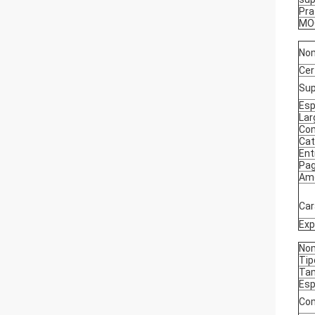
Pra
MO
No
Cer
Sup
Esp
Lar
Co
Cat
Ent
Pa
Am
Car
Exp
Nom
Tip
Ta
Esp
Co