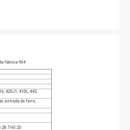
da fábrica 904
16, 420J1, 410L, 443,
r, estrada de ferro,
S 2B THS 2D