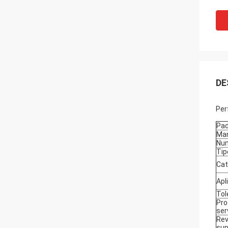
DE
Per
Pad
Ma
Nu
Tip
Cat
Apl
Tol
Pro
ser
Rev
sup