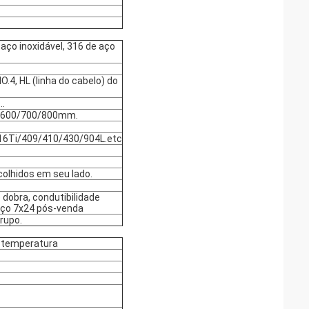
aço inoxidável, 316 de aço
.4, HL (linha do cabelo) do
m…
/600/700/800mm.
16Ti/409/410/430/904L.etc
olhidos em seu lado.
dobra, condutibilidade
iço 7x24 pós-venda
rupo.
a temperatura