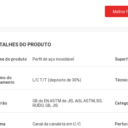
Melhor 
TALHES DO PRODUTO
e do produto
Perfil de aço inoxidável
Superf
rmo do
L/C T/T (depósito de 30%)
Técnic
gamento
GB do EN ASTM de JIS, AiSi, ASTM, BS,
drão
Catego
RUÍDO, GB, JIS
rma
Canal da canaleta em U /C
Perfur