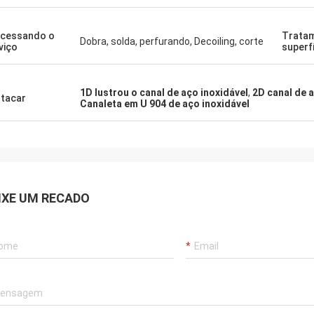
cessando o
Trata
Dobra, solda, perfurando, Decoiling, corte
viço
superf
1D lustrou o canal de aço inoxidável
,
2D canal de 
tacar
Canaleta em U 904 de aço inoxidável
IXE UM RECADO