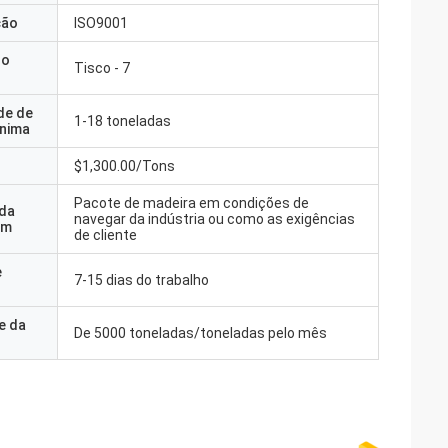
ção
ISO9001
do
Tisco - 7
de de
1-18 toneladas
nima
$1,300.00/Tons
Pacote de madeira em condições de
 da
navegar da indústria ou como as exigências
em
de cliente
e
7-15 dias do trabalho
e da
De 5000 toneladas/toneladas pelo mês