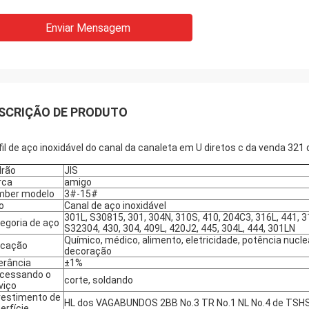
Enviar Mensagem
SCRIÇÃO DE PRODUTO
fil de aço inoxidável do canal da canaleta em U diretos c da venda 321 
rão
JIS
rca
amigo
mber modelo
3#-15#
o
Canal de aço inoxidável
301L, S30815, 301, 304N, 310S, 410, 204C3, 316L, 441, 3
egoria de aço
S32304, 430, 304, 409L, 420J2, 445, 304L, 444, 301LN
Químico, médico, alimento, eletricidade, potência nuclea
icação
decoração
erância
±1%
cessando o
corte, soldando
viço
estimento de
HL dos VAGABUNDOS 2BB No.3 TR No.1 NL No.4 de TSH
erfície