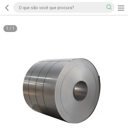
1
/
1