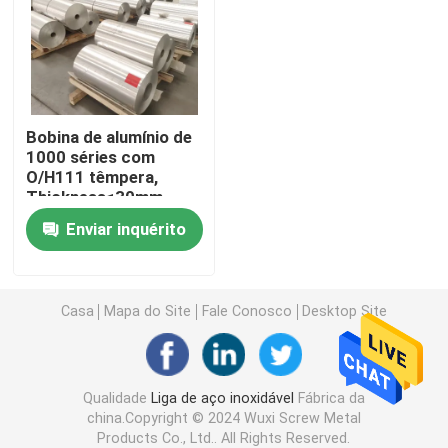
Produtos
Vídeos
Bobina de alumínio de
1000 séries com
O/H111 têmpera,
Liga de aço inoxidável
Thickness≤30mm,
Width≤2600mm,
Enviar inquérito
Length≤16000mm
Folha de aço inoxidável da placa
para o estoque da
tampa
Tira de aço inoxidável da bobina
Casa
Mapa do Site
Fale Conosco
Desktop Site
Perfil decorativo dos SS
Qualidade
Liga de aço inoxidável
Fábrica da
china.Copyright © 2024 Wuxi Screw Metal
Barra de haste de aço inoxidável
Products Co., Ltd.. All Rights Reserved.