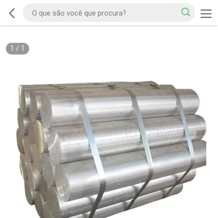
1
/
1