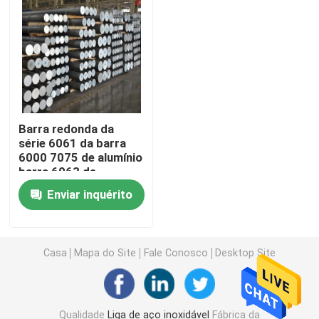
Produtos
Vídeos
Barra redonda da
Liga de aço inoxidável
série 6061 da barra
6000 7075 de alumínio
barra 6063 de
Folha de aço inoxidável da placa
alumínio
Enviar inquérito
Tira de aço inoxidável da bobina
Casa
Mapa do Site
Fale Conosco
Desktop Site
Perfil decorativo dos SS
Barra de haste de aço inoxidável
Qualidade
Liga de aço inoxidável
Fábrica da