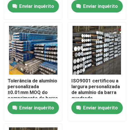
Enviar inquérito
Enviar inquérito
Tolerância de alumínio
ISO9001 certificou a
personalizada
largura personalizada
Casa
±0.01mm MOQ do
de alumínio da barra
comprimento da barra
quadrada
1 parte
Enviar inquérito
Enviar inquérito
Quem Somos
Contatos